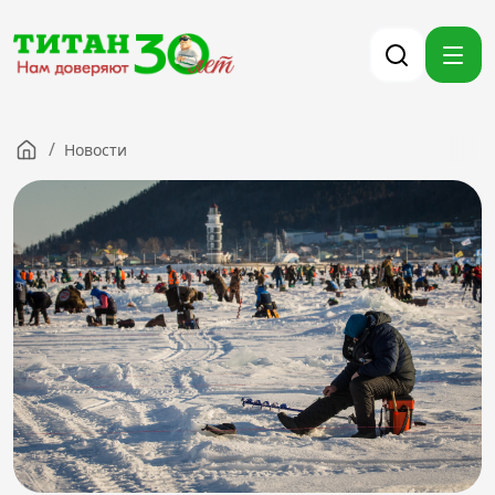
/
Новости
Компания
Партнерам
Тендеры
Вакансии
Новости
Контакты
Версия для слабовидящих
8 (3012) 411-099