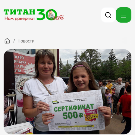
/
Новости
Компания
Партнерам
Тендеры
Вакансии
Новости
Контакты
Версия для слабовидящих
8 (3012) 411-099