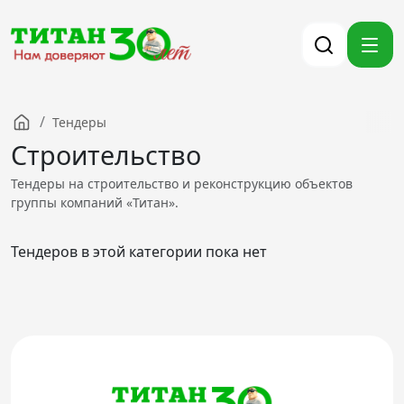
/
Тендеры
Компания
Строительство
Партнерам
Тендеры на строительство и реконструкцию объектов
Тендеры
группы компаний «Титан».
Вакансии
Тендеров в этой категории пока нет
Новости
Контакты
Версия для слабовидящих
8 (3012) 411-099