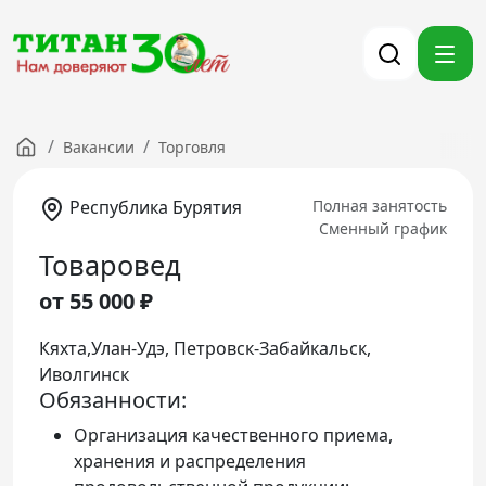
/
/
Вакансии
Торговля
Компания
Партнерам
Республика Бурятия
Полная занятость
Сменный график
Тендеры
Товаровед
Вакансии
от 55 000 ₽
Новости
Контакты
Кяхта,Улан-Удэ, Петровск-Забайкальск,
Иволгинск
Версия для слабовидящих
Обязанности:
Организация качественного приема,
8 (3012) 411-099
хранения и распределения