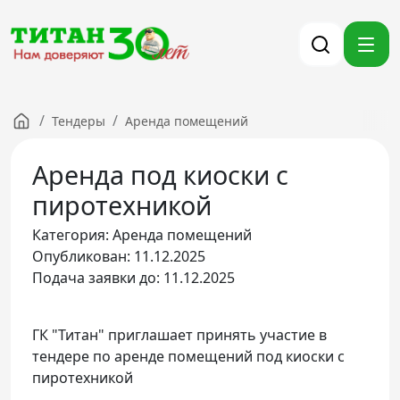
/
/
Тендеры
Аренда помещений
Компания
Аренда под киоски с
Партнерам
Тендеры
пиротехникой
Вакансии
Категория: Аренда помещений
Новости
Опубликован: 11.12.2025
Контакты
Подача заявки до: 11.12.2025
Версия для слабовидящих
ГК "Титан" приглашает принять участие в
тендере по аренде помещений под киоски с
8 (3012) 411-099
пиротехникой